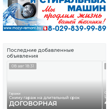
Последние добавленные
объявления
08 авг 18:31
0
Од
Гаражи
Ш
Сниму гараж на длительный срок
4
ДОГОВОРНАЯ