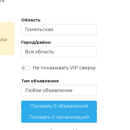
ть
Область
или
Город/район
Не показывать VIP сверху
Тип объявления
Показать 0 объявлений
Показать 0 организаций