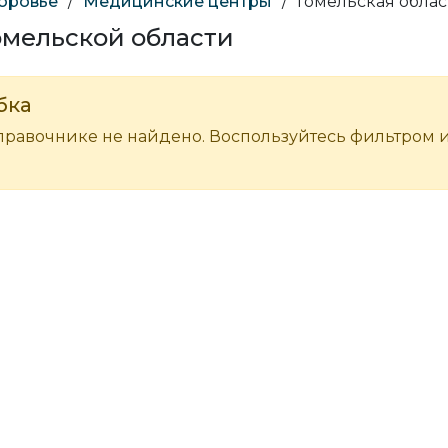
доровье
/
Медицинские центры
/
Гомельская облас
омельской области
бка
правочнике не найдено. Воспользуйтесь фильтром 