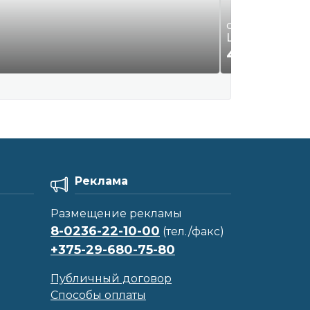
Одежда и обувь
Шляпа новая 
49
Р.
00
Реклама
Размещение рекламы
8-0236-22-10-00
(тел./факс)
+375-29-680-75-80
Публичный договор
Способы оплаты