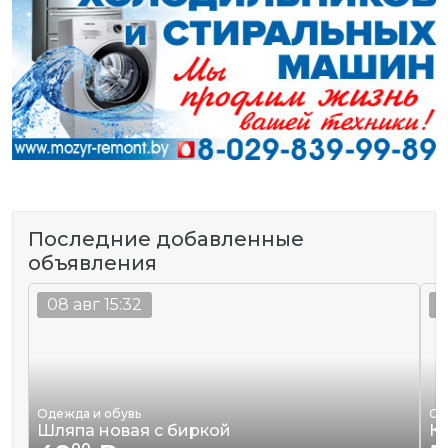
Последние добавленные
объявления
08 авг 15:32
0
Одежда и обувь
Од
Шляпа новая с биркой
К
00