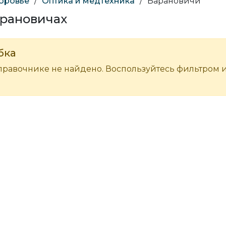
доровье
/
Оптика и медтехника
/
Барановичи
арановичах
бка
правочнике не найдено. Воспользуйтесь фильтром 