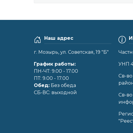
Наш адрес
И
г. Мозырь, ул. Советская, 19 "Б"
Частн
График работы:
УНП 
ПН-ЧТ: 9.00 - 17.00
Cв-во
ПТ: 9.00 - 17.00
райо
Обед:
Без обеда
CБ-ВС: выходной
Св-во
инфор
Реги
"Реес