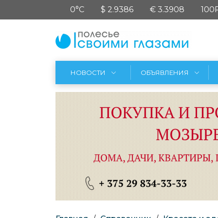
0°C
$ 2.9386
€ 3.3908
100
НОВОСТИ
ОБЪЯВЛЕНИЯ