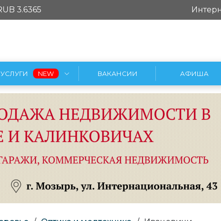
RUB 3.6365
Интерн
УСЛУГИ
ВАКАНСИИ
АФИША