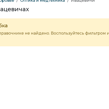
доровье
/
Оптика и медтехника
/
Ивацевичи
вацевичах
бка
правочнике не найдено. Воспользуйтесь фильтром 