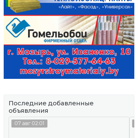
Последние добавленные
объявления
07 авг 02:01
0