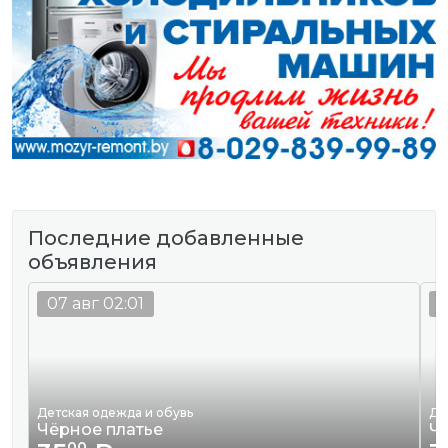
Последние добавленные
объявления
07 авг 02:01
0
Детская одежда и обувь
Де
Чёрное платье
Ч
00