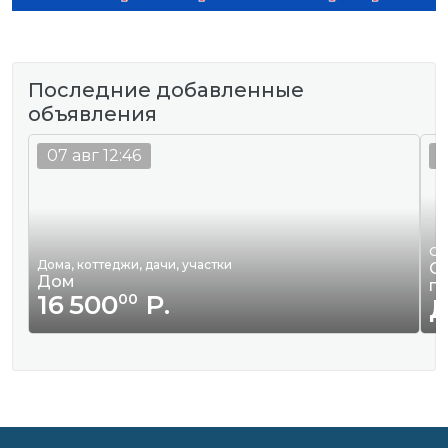
Последние добавленные
объявления
07 авг 12:46
0
Ор
Дома, коттеджи, дачи, участки
Оф
Дом
п
16 500
Р.
00