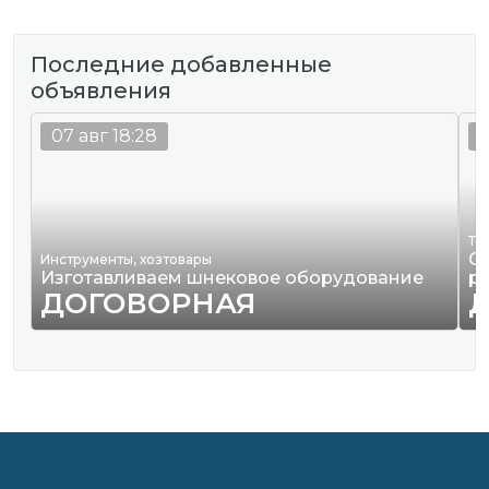
Последние добавленные
объявления
07 авг 18:28
0
Тр
О
Инструменты, хозтовары
Изготавливаем шнековое оборудование
р
ДОГОВОРНАЯ