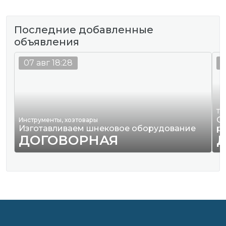
Последние добавленные
объявления
07 авг 18:28
0
Тр
О
Инструменты, хозтовары
Изготавливаем шнековое оборудование
р
ДОГОВОРНАЯ