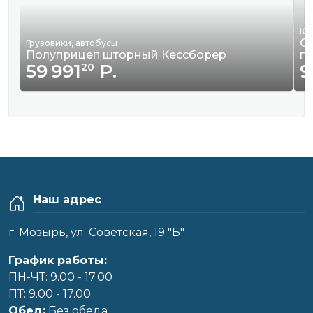
Кв
Сд
Грузовики, автобусы
Полуприцеп шторный Кессборер
г
59 991
Р.
9
20
Наш адрес
г. Мозырь, ул. Советская, 19 "Б"
График работы:
ПН-ЧТ: 9.00 - 17.00
ПТ: 9.00 - 17.00
Обед:
Без обеда