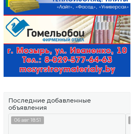
Последние добавленные
объявления
06 авг 18:51
0