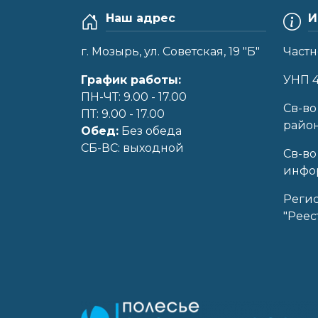
Наш адрес
И
г. Мозырь, ул. Советская, 19 "Б"
Частн
График работы:
УНП 
ПН-ЧТ: 9.00 - 17.00
Cв-во
ПТ: 9.00 - 17.00
райо
Обед:
Без обеда
CБ-ВС: выходной
Св-во
инфор
Реги
"Реес