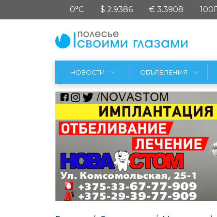
0°C
$ 2.9386
€ 3.3908
100
НОВОСТИ
ОБЪЯВЛЕНИЯ