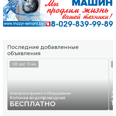
Последние добавленные
объявления
08 авг 11:44
0
Эл
Электроинструмент и оборудование
К
Колонка водопроводная
1
БЕСПЛАТНО