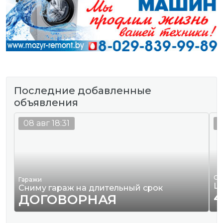
Последние добавленные
объявления
08 авг 18:31
0
Од
Гаражи
Ш
Сниму гараж на длительный срок
4
ДОГОВОРНАЯ