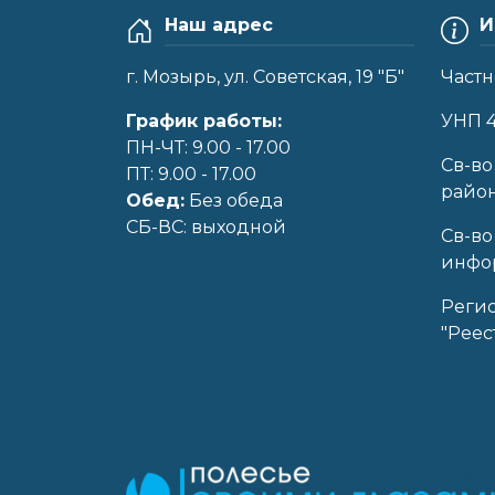
Наш адрес
И
г. Мозырь, ул. Советская, 19 "Б"
Частн
График работы:
УНП 
ПН-ЧТ: 9.00 - 17.00
Cв-во
ПТ: 9.00 - 17.00
райо
Обед:
Без обеда
CБ-ВС: выходной
Св-во
инфор
Реги
"Реес