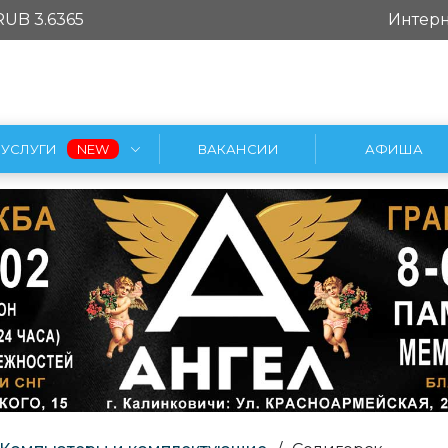
RUB 3.6365
Интерн
УСЛУГИ
ВАКАНСИИ
АФИША