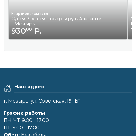
Квартиры, комнаты
Сдам 3-х комн квартиру в 4-м м-не
Ле
г.Мозырь
Та
930
Р.
1
00
Наш адрес
г. Мозырь, ул. Советская, 19 "Б"
График работы:
ПН-ЧТ: 9.00 - 17.00
ПТ: 9.00 - 17.00
Обед:
Без обеда