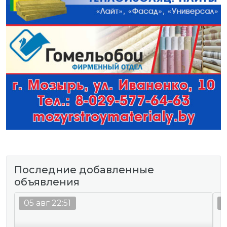
Последние добавленные
объявления
05 авг 22:51
0