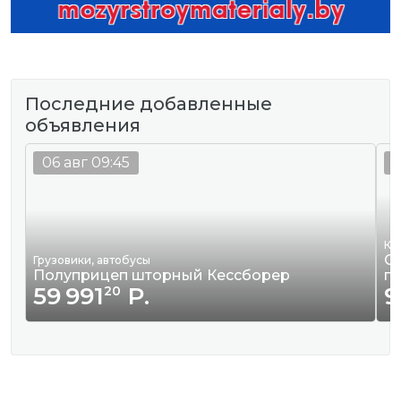
Последние добавленные
объявления
06 авг 09:45
0
Кв
Сд
Грузовики, автобусы
Полуприцеп шторный Кессборер
г
59 991
Р.
9
20