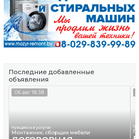
Последние добавленные
объявления
06 авг 18:38
0
Гр
Нуждаюсь в услугах
П
Монтажник, сборщик мебели
5