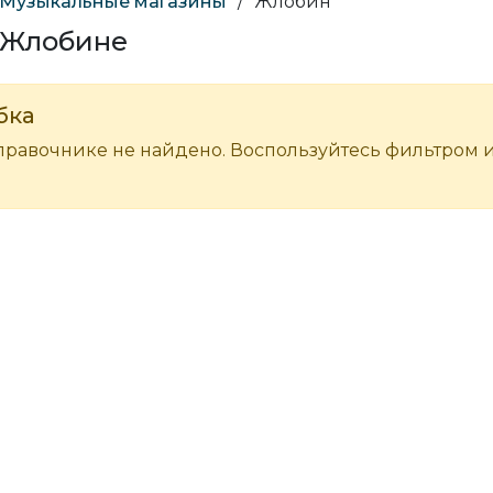
Музыкальные магазины
/
Жлобин
 Жлобине
бка
правочнике не найдено. Воспользуйтесь фильтром 