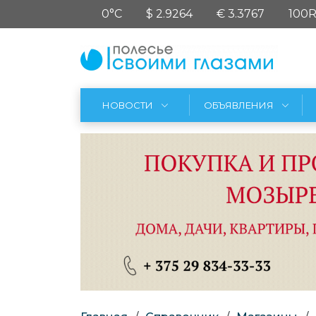
0°C
$ 2.9264
€ 3.3767
100R
НОВОСТИ
ОБЪЯВЛЕНИЯ