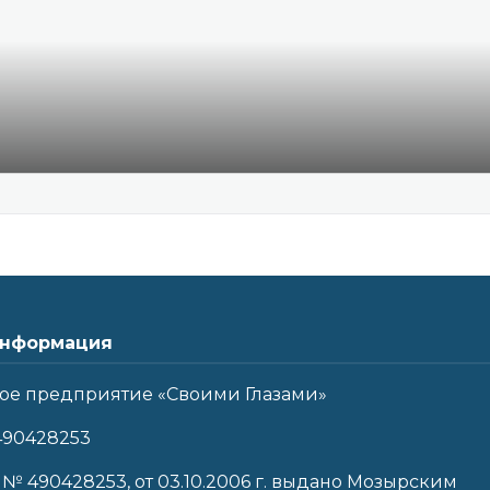
нформация
ое предприятие «Своими Глазами»
490428253
 № 490428253, от 03.10.2006 г. выдано Мозырским