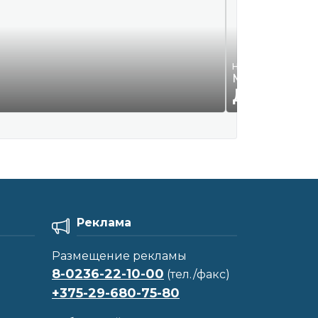
Нуждаюсь в услуга
Монтажник, 
ДОГОВО
Реклама
Размещение рекламы
8-0236-22-10-00
(тел./факс)
+375-29-680-75-80