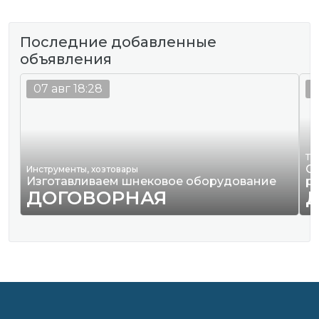
Последние добавленные
объявления
07 авг 18:28
0
Тр
О
Инструменты, хозтовары
Изготавливаем шнековое оборудование
р
ДОГОВОРНАЯ