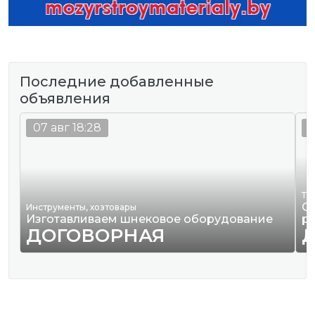
Последние добавленные
объявления
07 авг 18:28
0
Тр
О
Инструменты, хозтовары
Изготавливаем шнековое оборудование
р
ДОГОВОРНАЯ