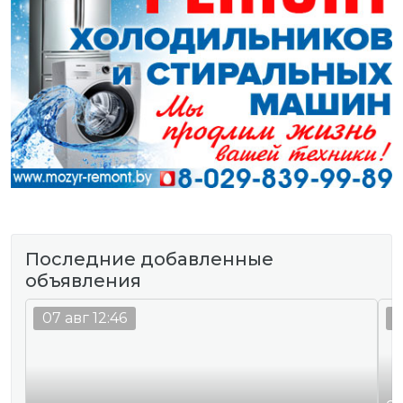
Последние добавленные
объявления
07 авг 12:46
0