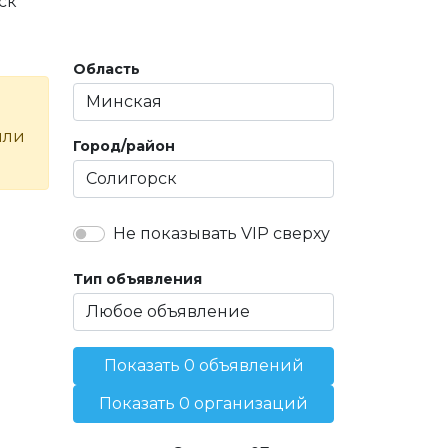
ск
Область
или
Город/район
Не показывать VIP сверху
Тип объявления
Показать 0 объявлений
Показать 0 организаций