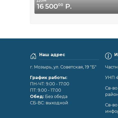
Дом
16 500
Р.
00
Наш адрес
И
г. Мозырь, ул. Советская, 19 "Б"
Частн
График работы:
УНП 
ПН-ЧТ: 9.00 - 17.00
Cв-во
ПТ: 9.00 - 17.00
райо
Обед:
Без обеда
CБ-ВС: выходной
Св-во
инфор