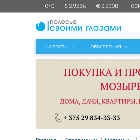
0°C
$ 2.9386
€ 3.3908
100
НОВОСТИ
ОБЪЯВЛЕНИЯ