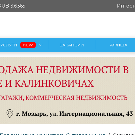
RUB 3.6365
Интерн
УСЛУГИ
ВАКАНСИИ
АФИША