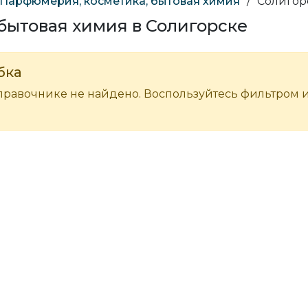
Парфюмерия, косметика, бытовая химия
/
Солигор
бытовая химия в Солигорске
бка
правочнике не найдено. Воспользуйтесь фильтром 