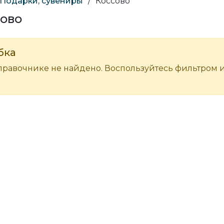
Подарки, сувениры
/
Коссово
сово
бка
правочнике не найдено. Воспользуйтесь фильтром 