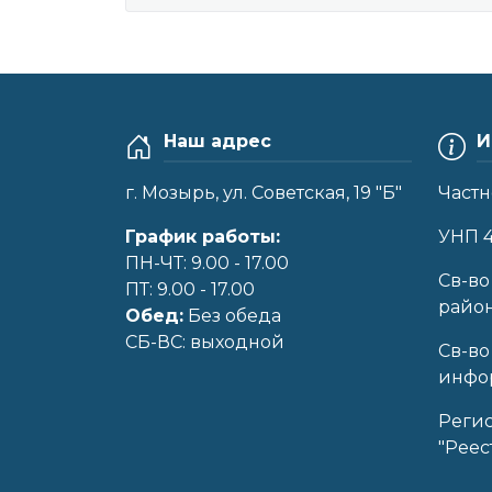
Наш адрес
И
г. Мозырь, ул. Советская, 19 "Б"
Частн
График работы:
УНП 
ПН-ЧТ: 9.00 - 17.00
Cв-во
ПТ: 9.00 - 17.00
райо
Обед:
Без обеда
CБ-ВС: выходной
Св-во
инфор
Реги
"Реес