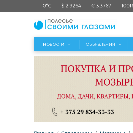
0°C
$ 2.9264
€ 3.3767
100R
НОВОСТИ
ОБЪЯВЛЕНИЯ