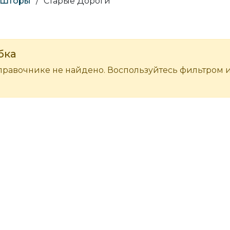
Шторы
/
Старые Дороги
бка
правочнике не найдено. Воспользуйтесь фильтром 