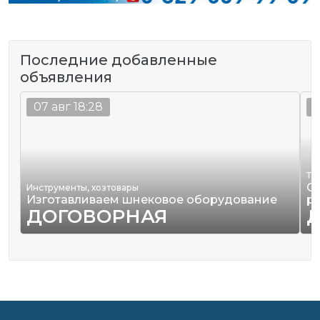
Последние добавленные
объявления
07 авг 18:28
0
Тр
О
Инструменты, хозтовары
Изготавливаем шнековое оборудование
р
ДОГОВОРНАЯ