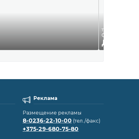
Требуются на раб
ООО "Смайл К
ДОГОВО
Реклама
Размещение рекламы
8-0236-22-10-00
(тел./факс)
+375-29-680-75-80