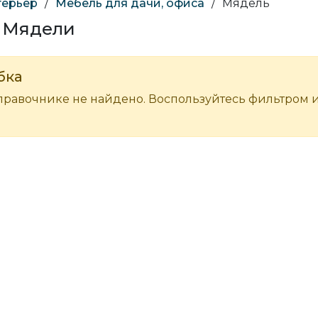
терьер
/
Мебель для дачи, офиса
/
Мядель
в Мядели
бка
правочнике не найдено. Воспользуйтесь фильтром 