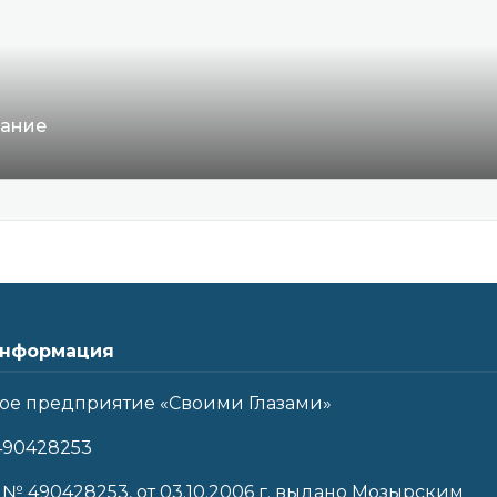
вание
нформация
ое предприятие «Своими Глазами»
490428253
 № 490428253, от 03.10.2006 г. выдано Мозырским