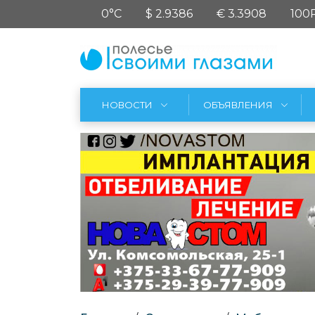
0°C
$ 2.9386
€ 3.3908
100
НОВОСТИ
ОБЪЯВЛЕНИЯ