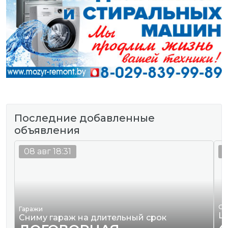
Последние добавленные
объявления
08 авг 18:31
0
Од
Гаражи
Ш
Сниму гараж на длительный срок
4