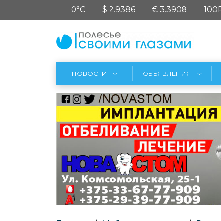
0°C
$ 2.9386
€ 3.3908
100
НОВОСТИ
ОБЪЯВЛЕНИЯ