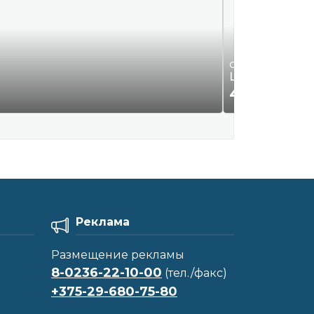
Одежда и обувь
Шляпа новая 
49
Р.
00
Реклама
Размещение рекламы
8-0236-22-10-00
(тел./факс)
+375-29-680-75-80