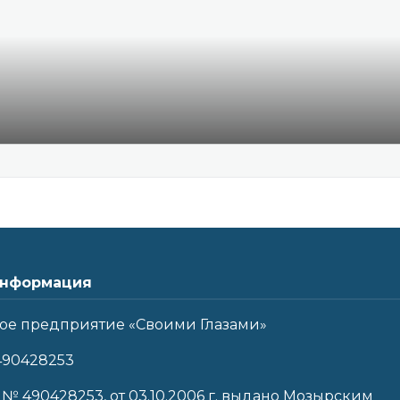
нформация
ое предприятие «Своими Глазами»
490428253
 № 490428253, от 03.10.2006 г. выдано Мозырским