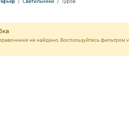
терьер
/
Светильники
/
Туров
бка
правочнике не найдено. Воспользуйтесь фильтром 