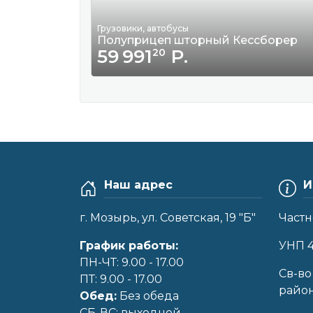
Грузовики, автобусы
Полуприцеп шторный Кессборер
59 991
Р.
20
Наш адрес
И
г. Мозырь, ул. Советская, 19 "Б"
Частн
График работы:
УНП 
ПН-ЧТ: 9.00 - 17.00
Cв-во
ПТ: 9.00 - 17.00
райо
Обед:
Без обеда
CБ-ВС: выходной