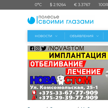
0°C
$ 2.9264
€ 3.3767
100R
НОВОСТИ
ОБЪЯВЛЕНИЯ