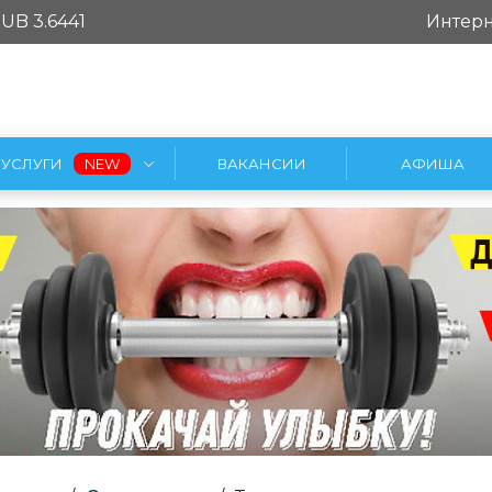
UB 3.6441
Интерн
УСЛУГИ
ВАКАНСИИ
АФИША