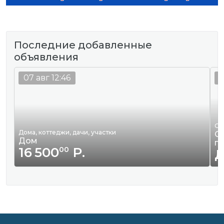
Последние добавленные
объявления
07 авг 12:46
0
Ор
Дома, коттеджи, дачи, участки
Оф
Дом
п
16 500
Р.
00