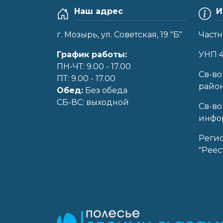
Наш адрес
И
г. Мозырь, ул. Советская, 19 "Б"
Частн
График работы:
УНП 
ПН-ЧТ: 9.00 - 17.00
Cв-во
ПТ: 9.00 - 17.00
райо
Обед:
Без обеда
CБ-ВС: выходной
Св-во
инфор
Реги
"Реес