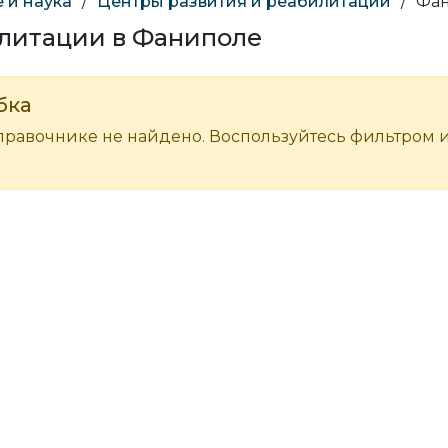
 и наука
/
Центры развития и реабилитации
/
Фа
илитации в Фаниполе
бка
правочнике не найдено. Воспользуйтесь фильтром 