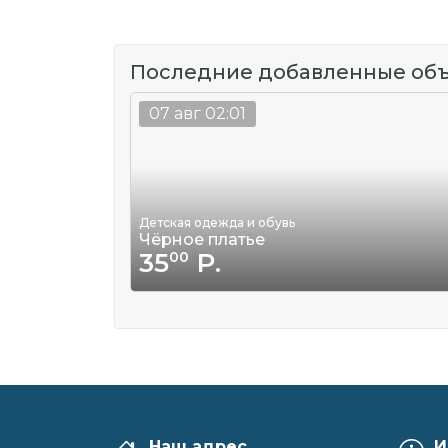
Последние добавленные об
07 авг 02:01
Детская одежда и обувь
Чёрное платье
35
Р.
00
Наш адрес
И