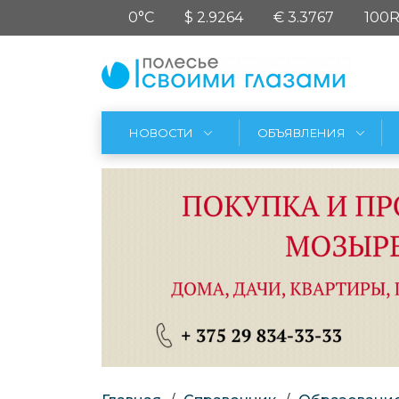
0°C
$ 2.9264
€ 3.3767
100R
НОВОСТИ
ОБЪЯВЛЕНИЯ