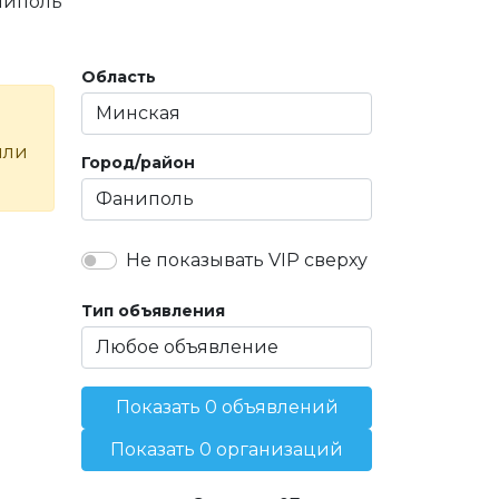
ниполь
Область
или
Город/район
Не показывать VIP сверху
Тип объявления
Показать 0 объявлений
Показать 0 организаций