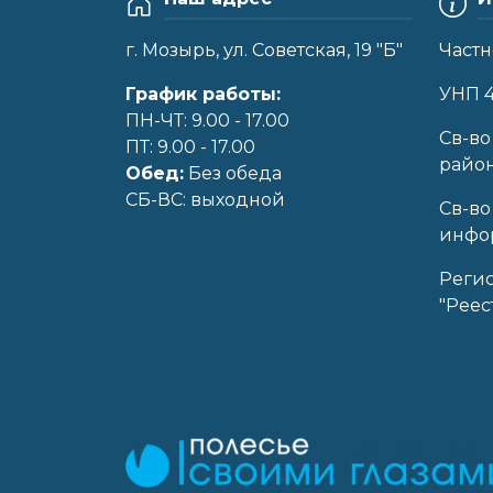
г. Мозырь, ул. Советская, 19 "Б"
Частн
График работы:
УНП 
ПН-ЧТ: 9.00 - 17.00
Cв-во
ПТ: 9.00 - 17.00
райо
Обед:
Без обеда
CБ-ВС: выходной
Св-во
инфор
Реги
"Реес