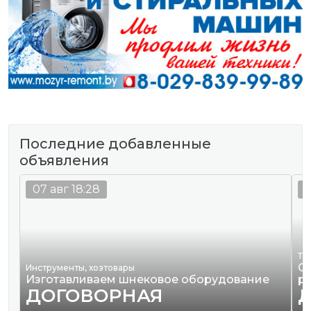
Последние добавленные
объявления
07 авг 18:28
0
Тр
О
Инструменты, хозтовары
Изготавливаем шнековое оборудование
р
ДОГОВОРНАЯ