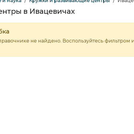
 и наука
/
Кружки и развивающие центры
/
Иваце
ентры в Ивацевичах
бка
правочнике не найдено. Воспользуйтесь фильтром 