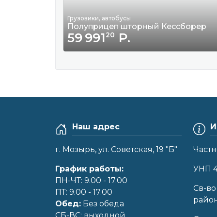
Грузовики, автобусы
Полуприцеп шторный Кессборер
59 991
Р.
20
Наш адрес
И
г. Мозырь, ул. Советская, 19 "Б"
Частн
График работы:
УНП 
ПН-ЧТ: 9.00 - 17.00
Cв-во
ПТ: 9.00 - 17.00
райо
Обед:
Без обеда
CБ-ВС: выходной