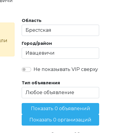
вичи
Область
или
Город/район
Не показывать VIP сверху
Тип объявления
Показать 0 объявлений
Показать 0 организаций