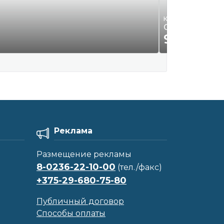
Квартиры, комнаты
Сдам 3-х комн
930
Р.
00
Реклама
Размещение рекламы
8-0236-22-10-00
(тел./факс)
+375-29-680-75-80
Публичный договор
Способы оплаты