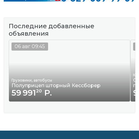
Последние добавленные
объявления
06 авг 09:45
0
Кв
Сд
Грузовики, автобусы
Полуприцеп шторный Кессборер
г
59 991
Р.
9
20