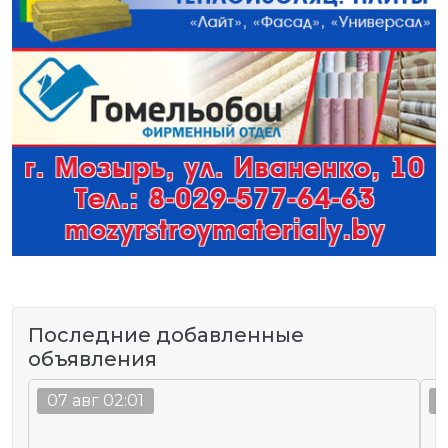
Последние добавленные
объявления
07 авг 02:01
0