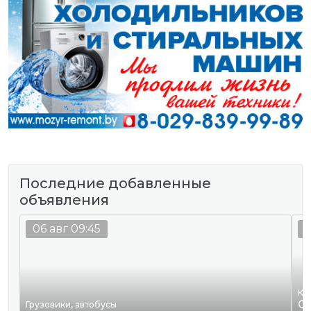
Последние добавленные
объявления
06 авг 09:45
0
Кв
Сд
Грузовики, автобусы