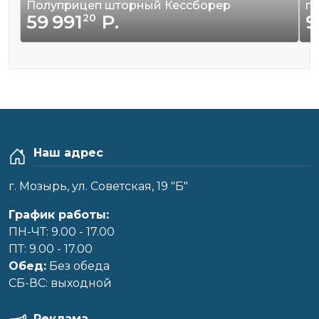
Полуприцеп шторный Кессборер
г
59 991
Р.
9
20
Наш адрес
г. Мозырь, ул. Советская, 19 "Б"
График работы:
ПН-ЧТ: 9.00 - 17.00
ПТ: 9.00 - 17.00
Обед:
Без обеда
CБ-ВС: выходной
Реклама