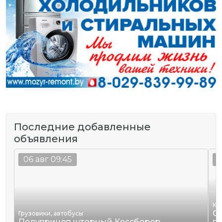
Последние добавленные
объявления
06 авг 09:45
0
Кв
Сд
Грузовики, автобусы
Полуприцеп шторный Кессборер
г