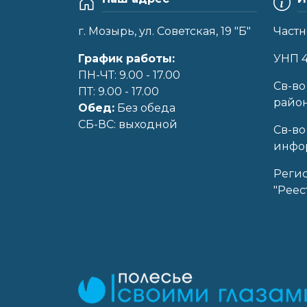
г. Мозырь, ул. Советская, 19 "Б"
Частн
График работы:
УНП 
ПН-ЧТ: 9.00 - 17.00
Cв-во
ПТ: 9.00 - 17.00
райо
Обед:
Без обеда
CБ-ВС: выходной
Св-во
инфор
Реги
"Реес