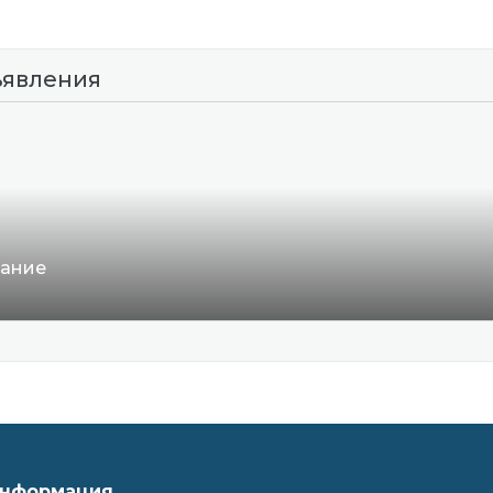
ъявления
вание
нформация