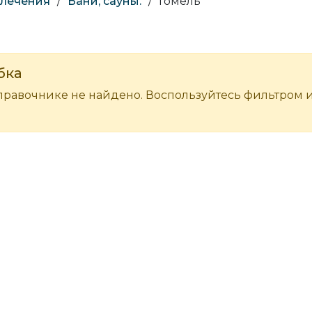
влечения
/
Бани, сауны.
/
Гомель
бка
правочнике не найдено. Воспользуйтесь фильтром 