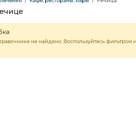
влечения
/
Кафе, рестораны, бары
/
Речица
Речице
бка
правочнике не найдено. Воспользуйтесь фильтром 