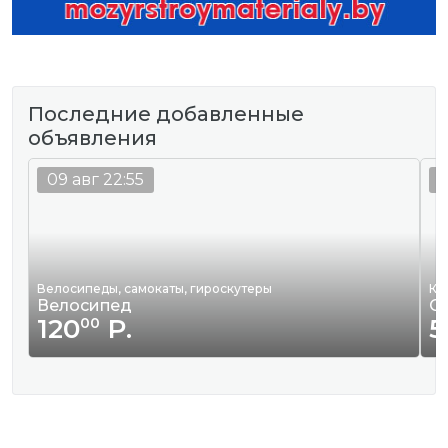
Последние добавленные
объявления
09 авг 22:55
0
Велосипеды, самокаты, гироскутеры
Кв
Велосипед
С
120
Р.
5
00