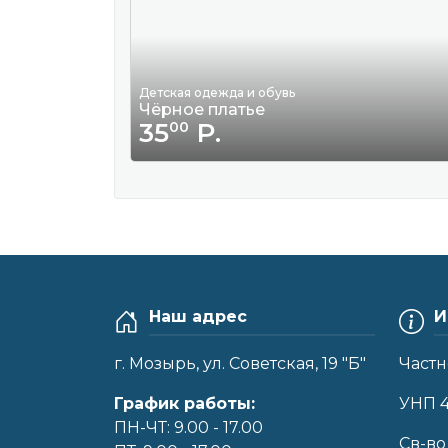
Детская одежда и обувь
Чёрное платье
35
Р.
00
Наш адрес
И
г. Мозырь, ул. Советская, 19 "Б"
Частн
График работы:
УНП 
ПН-ЧТ: 9.00 - 17.00
Cв-во