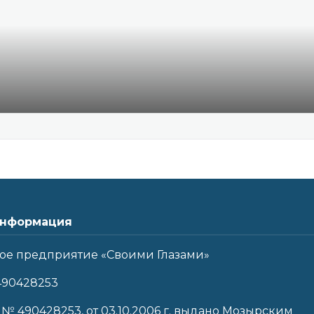
нформация
ое предприятие «Своими Глазами»
490428253
 № 490428253, от 03.10.2006 г. выдано Мозырским