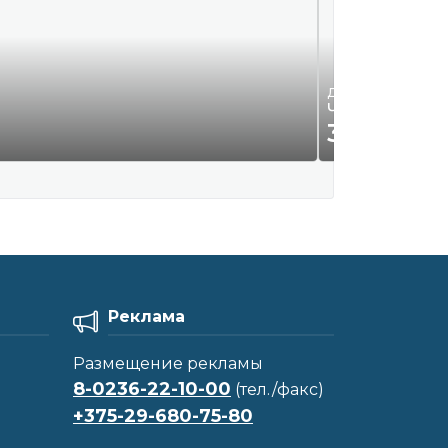
Детская одежда и 
Чёрные школь
35
Р.
00
Реклама
Размещение рекламы
8-0236-22-10-00
(тел./факс)
+375-29-680-75-80