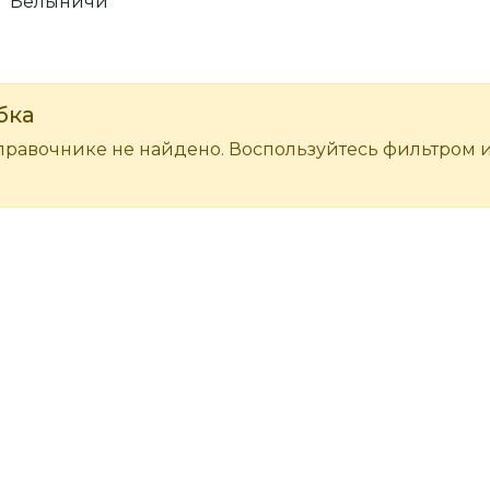
Белыничи
бка
правочнике не найдено. Воспользуйтесь фильтром 