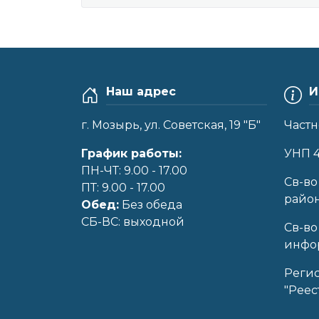
Наш адрес
И
г. Мозырь, ул. Советская, 19 "Б"
Частн
График работы:
УНП 
ПН-ЧТ: 9.00 - 17.00
Cв-во
ПТ: 9.00 - 17.00
райо
Обед:
Без обеда
CБ-ВС: выходной
Св-во
инфор
Реги
"Реес