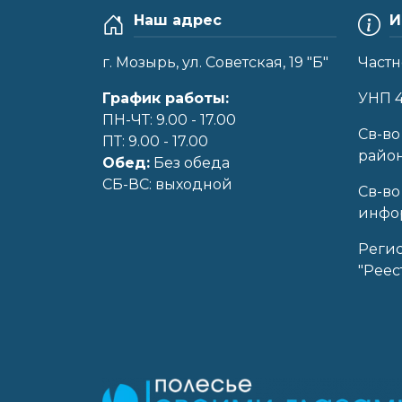
Наш адрес
И
г. Мозырь, ул. Советская, 19 "Б"
Частн
График работы:
УНП 
ПН-ЧТ: 9.00 - 17.00
Cв-во
ПТ: 9.00 - 17.00
райо
Обед:
Без обеда
CБ-ВС: выходной
Св-во
инфор
Реги
"Реес