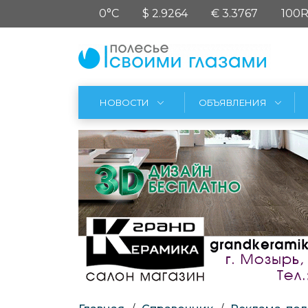
0°C
$ 2.9264
€ 3.3767
100R
НОВОСТИ
ОБЪЯВЛЕНИЯ