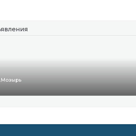
ъявления
г.Мозырь