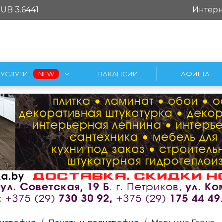
UB 3.6441
Интерн
УСЛУГИ
ВАКАНСИИ
АФИША