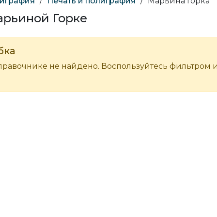
лиграфия
/
Печать и полиграфия
/
Марьина Горка
арьиной Горке
бка
правочнике не найдено. Воспользуйтесь фильтром 