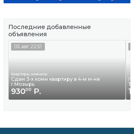
Последние добавленные
объявления
05 авг 22:51
0
Квартиры, комнаты
Сдам 3-х комн квартиру в 4-м м-не
Ле
г.Мозырь
Та
930
Р.
1
00