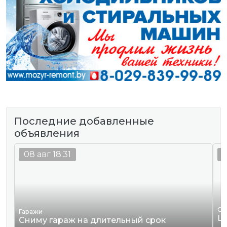
Последние добавленные
объявления
08 авг 18:31
0
Од
Гаражи
Ш
Сниму гараж на длительный срок