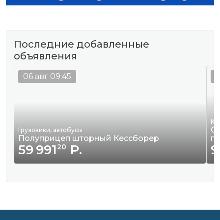
Последние добавленные
объявления
06 авг 09:45
0
Кв
Сд
Грузовики, автобусы
Полуприцеп шторный Кессборер
г
59 991
Р.
9
20