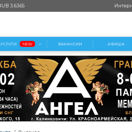
RUB 3.6365
Интерн
УСЛУГИ
ВАКАНСИИ
АФИША