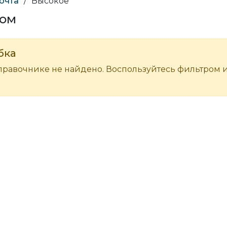
почта
/
Высокое
ком
бка
правочнике не найдено. Воспользуйтесь фильтром 